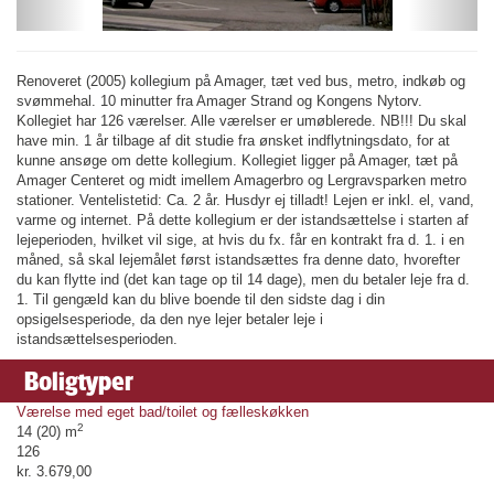
Renoveret (2005) kollegium på Amager, tæt ved bus, metro, indkøb og
svømmehal. 10 minutter fra Amager Strand og Kongens Nytorv.
Kollegiet har 126 værelser. Alle værelser er umøblerede. NB!!! Du skal
have min. 1 år tilbage af dit studie fra ønsket indflytningsdato, for at
kunne ansøge om dette kollegium. Kollegiet ligger på Amager, tæt på
Amager Centeret og midt imellem Amagerbro og Lergravsparken metro
stationer. Ventelistetid: Ca. 2 år. Husdyr ej tilladt! Lejen er inkl. el, vand,
varme og internet. På dette kollegium er der istandsættelse i starten af
lejeperioden, hvilket vil sige, at hvis du fx. får en kontrakt fra d. 1. i en
måned, så skal lejemålet først istandsættes fra denne dato, hvorefter
du kan flytte ind (det kan tage op til 14 dage), men du betaler leje fra d.
1. Til gengæld kan du blive boende til den sidste dag i din
opsigelsesperiode, da den nye lejer betaler leje i
istandsættelsesperioden.
Boligtyper
Værelse med eget bad/toilet og fælleskøkken
2
14 (20) m
126
kr. 3.679,00