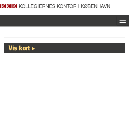
KOLLEGIERNES KONTOR I KØBENHAVN
To
nav
Vis kort