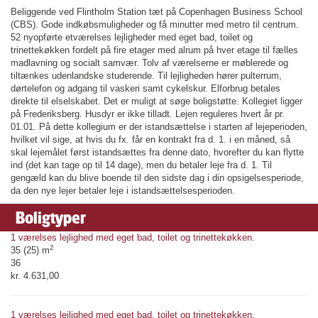
Beliggende ved Flintholm Station tæt på Copenhagen Business School
(CBS). Gode indkøbsmuligheder og få minutter med metro til centrum.
52 nyopførte etværelses lejligheder med eget bad, toilet og
trinettekøkken fordelt på fire etager med alrum på hver etage til fælles
madlavning og socialt samvær. Tolv af værelserne er møblerede og
tiltænkes udenlandske studerende. Til lejligheden hører pulterrum,
dørtelefon og adgang til vaskeri samt cykelskur. Elforbrug betales
direkte til elselskabet. Det er muligt at søge boligstøtte. Kollegiet ligger
på Frederiksberg. Husdyr er ikke tilladt. Lejen reguleres hvert år pr.
01.01. På dette kollegium er der istandsættelse i starten af lejeperioden,
hvilket vil sige, at hvis du fx. får en kontrakt fra d. 1. i en måned, så
skal lejemålet først istandsættes fra denne dato, hvorefter du kan flytte
ind (det kan tage op til 14 dage), men du betaler leje fra d. 1. Til
gengæld kan du blive boende til den sidste dag i din opsigelsesperiode,
da den nye lejer betaler leje i istandsættelsesperioden.
Boligtyper
1 værelses lejlighed med eget bad, toilet og trinettekøkken.
2
35 (25) m
36
kr. 4.631,00
1 værelses lejlighed med eget bad, toilet og trinettekøkken.