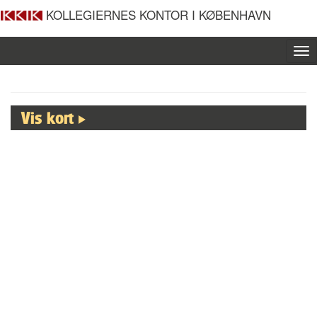
KOLLEGIERNES KONTOR I KØBENHAVN
To
nav
Vis kort