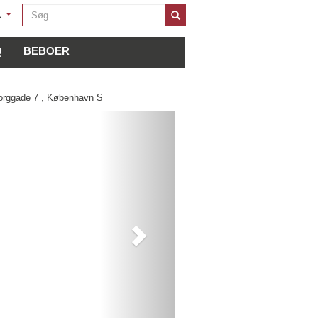
Søg
K
...
Q
BEBOER
orggade 7 , København S
Next