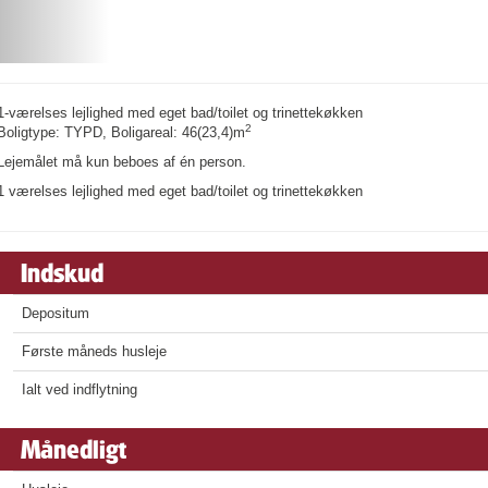
1-værelses lejlighed med eget bad/toilet og trinettekøkken
2
Boligtype: TYPD, Boligareal: 46(23,4)m
Lejemålet må kun beboes af én person.
1 værelses lejlighed med eget bad/toilet og trinettekøkken
Indskud
Depositum
Første måneds husleje
Ialt ved indflytning
Månedligt