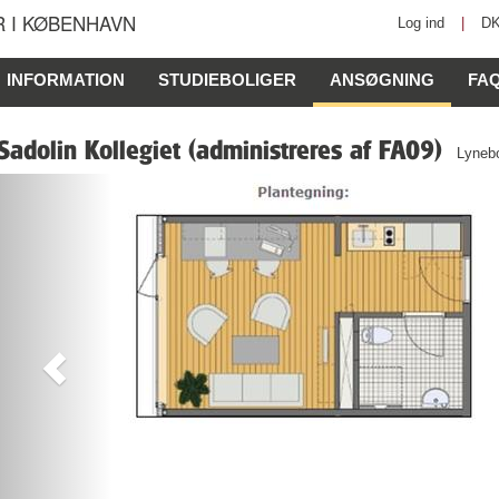
 I KØBENHAVN
Log ind
|
D
INFORMATION
STUDIEBOLIGER
ANSØGNING
FA
Sadolin Kollegiet (administreres af FA09)
Lyneb
Previous