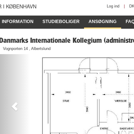
 I KØBENHAVN
Log ind
|
D
INFORMATION
STUDIEBOLIGER
ANSØGNING
FA
Danmarks Internationale Kollegium (administr
Vognporten 14 , Albertslund
Previous