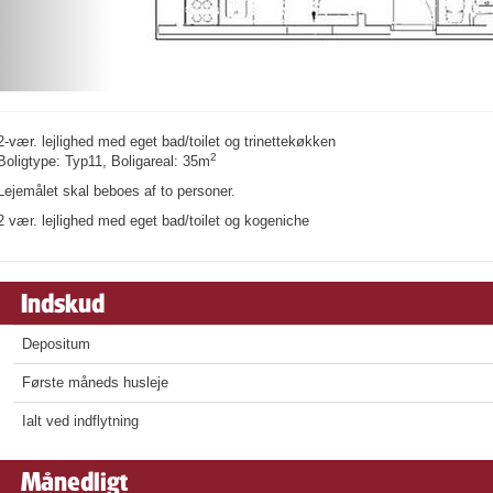
2-vær. lejlighed med eget bad/toilet og trinettekøkken
2
Boligtype: Typ11, Boligareal: 35m
Lejemålet skal beboes af to personer.
2 vær. lejlighed med eget bad/toilet og kogeniche
Indskud
Depositum
Første måneds husleje
Ialt ved indflytning
Månedligt