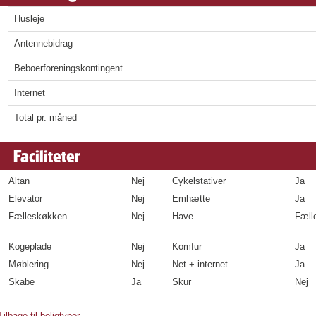
Husleje
Antennebidrag
Beboerforeningskontingent
Internet
Total pr. måned
Faciliteter
Altan
Nej
Cykelstativer
Ja
Elevator
Nej
Emhætte
Ja
Fælleskøkken
Nej
Have
Fæll
Kogeplade
Nej
Komfur
Ja
Møblering
Nej
Net + internet
Ja
Skabe
Ja
Skur
Nej
Tilbage til boligtyper