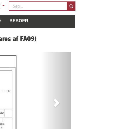
Søg
K
...
Q
BEBOER
eres af FA09)
Next