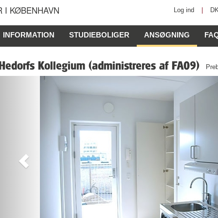
 I KØBENHAVN
Log ind
|
D
INFORMATION
STUDIEBOLIGER
ANSØGNING
FA
Hedorfs Kollegium (administreres af FA09)
Preb
Previous