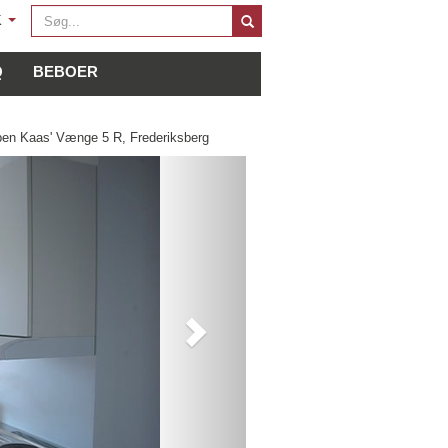
Søg
K
...
Q
BEBOER
en Kaas' Vænge 5 R, Frederiksberg
Next