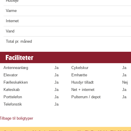
Husleje
Varme
Internet
Vand
Total pr. måned
Faciliteter
Antenneanlæg
Ja
Cykelskur
Ja
Elevator
Ja
Emhætte
Ja
Fælleskøkken
Ja
Husdyr tilladt
Nej
Køleskab
Ja
Net + internet
Ja
Porttelefon
Ja
Pulterrum / depot
Ja
Telefonstik
Ja
Tilbage til boligtyper