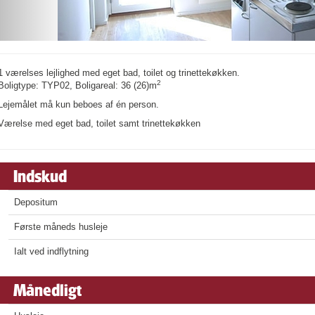
1 værelses lejlighed med eget bad, toilet og trinettekøkken.
2
Boligtype: TYP02, Boligareal: 36 (26)m
Lejemålet må kun beboes af én person.
Værelse med eget bad, toilet samt trinettekøkken
Indskud
Depositum
Første måneds husleje
Ialt ved indflytning
Månedligt