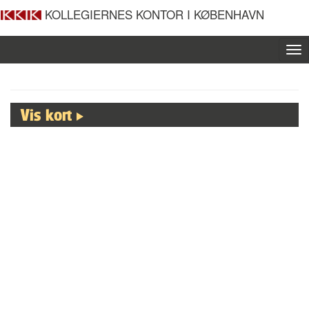
KOLLEGIERNES KONTOR I KØBENHAVN
To
nav
Vis kort