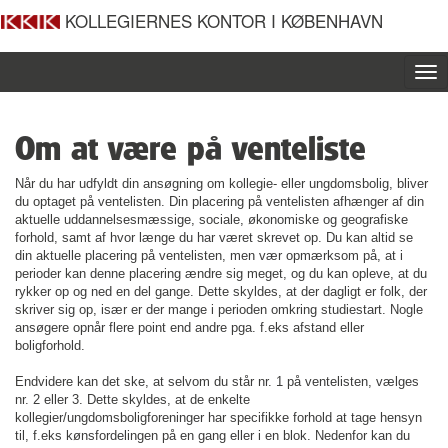
KOLLEGIERNES KONTOR I KØBENHAVN
To
nav
Om at være på venteliste
Når du har udfyldt din ansøgning om kollegie- eller ungdomsbolig, bliver
du optaget på ventelisten. Din placering på ventelisten afhænger af din
aktuelle uddannelsesmæssige, sociale, økonomiske og geografiske
forhold, samt af hvor længe du har været skrevet op. Du kan altid se
din aktuelle placering på ventelisten, men vær opmærksom på, at i
perioder kan denne placering ændre sig meget, og du kan opleve, at du
rykker op og ned en del gange. Dette skyldes, at der dagligt er folk, der
skriver sig op, især er der mange i perioden omkring studiestart. Nogle
ansøgere opnår flere point end andre pga. f.eks afstand eller
boligforhold.
Endvidere kan det ske, at selvom du står nr. 1 på ventelisten, vælges
nr. 2 eller 3. Dette skyldes, at de enkelte
kollegier/ungdomsboligforeninger har specifikke forhold at tage hensyn
til, f.eks kønsfordelingen på en gang eller i en blok. Nedenfor kan du