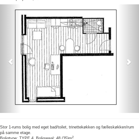
Previous
Nex
Stor 1-rums bolig med eget bad/toilet, trinettekøkken og fælleskøkken/rum
på samme etage.
2
Boligtype: TYPE 4, Boligareal: 48 (35)m