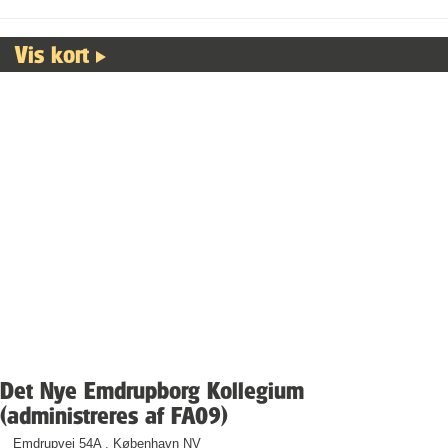
Vis kort
Det Nye Emdrupborg Kollegium
(administreres af FA09)
Emdrupvej 54A , København NV