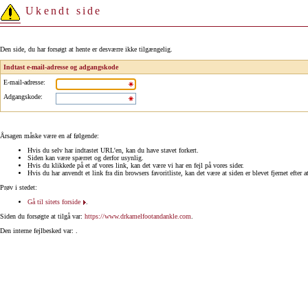
Ukendt side
Den side, du har forsøgt at hente er desværre ikke tilgængelig.
Indtast e-mail-adresse og adgangskode
E-mail-adresse
:
Adgangskode
:
Årsagen måske være en af følgende:
Hvis du selv har indtastet URL'en, kan du have stavet forkert.
Siden kan være spærret og derfor usynlig.
Hvis du klikkede på et af vores link, kan det være vi har en fejl på vores sider.
Hvis du har anvendt et link fra din browsers favoritliste, kan det være at siden er blevet fjernet efter a
Prøv i stedet:
Gå til sitets forside
.
Siden du forsøgte at tilgå var:
https://www.drkamelfootandankle.com
.
Den interne fejlbesked var: .