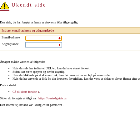
Ukendt side
Den side, du har forsøgt at hente er desværre ikke tilgængelig.
Indtast e-mail-adresse og adgangskode
E-mail-adresse
:
Adgangskode
:
Årsagen måske være en af følgende:
Hvis du selv har indtastet URL'en, kan du have stavet forkert.
Siden kan være spærret og derfor usynlig.
Hvis du klikkede på et af vores link, kan det være vi har en fejl på vores sider.
Hvis du har anvendt et link fra din browsers favoritliste, kan det være at siden er blevet fjernet efter a
Prøv i stedet:
Gå til sitets forside
.
Siden du forsøgte at tilgå var:
https://trustedguide.us
.
Den interne fejlbesked var: Mangler url parameter .