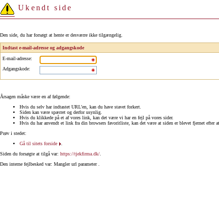
Ukendt side
Den side, du har forsøgt at hente er desværre ikke tilgængelig.
Indtast e-mail-adresse og adgangskode
E-mail-adresse
:
Adgangskode
:
Årsagen måske være en af følgende:
Hvis du selv har indtastet URL'en, kan du have stavet forkert.
Siden kan være spærret og derfor usynlig.
Hvis du klikkede på et af vores link, kan det være vi har en fejl på vores sider.
Hvis du har anvendt et link fra din browsers favoritliste, kan det være at siden er blevet fjernet efter a
Prøv i stedet:
Gå til sitets forside
.
Siden du forsøgte at tilgå var:
https://tjekfirma.dk/
.
Den interne fejlbesked var: Mangler url parameter .