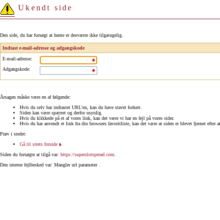
Ukendt side
Den side, du har forsøgt at hente er desværre ikke tilgængelig.
Indtast e-mail-adresse og adgangskode
E-mail-adresse
:
Adgangskode
:
Årsagen måske være en af følgende:
Hvis du selv har indtastet URL'en, kan du have stavet forkert.
Siden kan være spærret og derfor usynlig.
Hvis du klikkede på et af vores link, kan det være vi har en fejl på vores sider.
Hvis du har anvendt et link fra din browsers favoritliste, kan det være at siden er blevet fjernet efter a
Prøv i stedet:
Gå til sitets forside
.
Siden du forsøgte at tilgå var:
https://superslotspread.com
.
Den interne fejlbesked var: Mangler url parameter .