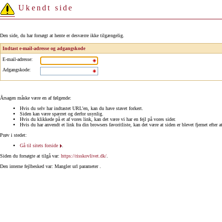
Ukendt side
Den side, du har forsøgt at hente er desværre ikke tilgængelig.
Indtast e-mail-adresse og adgangskode
E-mail-adresse
:
Adgangskode
:
Årsagen måske være en af følgende:
Hvis du selv har indtastet URL'en, kan du have stavet forkert.
Siden kan være spærret og derfor usynlig.
Hvis du klikkede på et af vores link, kan det være vi har en fejl på vores sider.
Hvis du har anvendt et link fra din browsers favoritliste, kan det være at siden er blevet fjernet efter a
Prøv i stedet:
Gå til sitets forside
.
Siden du forsøgte at tilgå var:
https://risskovlivet.dk/
.
Den interne fejlbesked var: Mangler url parameter .