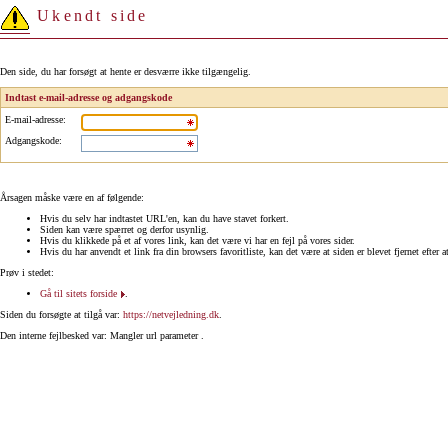
Ukendt side
Den side, du har forsøgt at hente er desværre ikke tilgængelig.
Indtast e-mail-adresse og adgangskode
E-mail-adresse
:
Adgangskode
:
Årsagen måske være en af følgende:
Hvis du selv har indtastet URL'en, kan du have stavet forkert.
Siden kan være spærret og derfor usynlig.
Hvis du klikkede på et af vores link, kan det være vi har en fejl på vores sider.
Hvis du har anvendt et link fra din browsers favoritliste, kan det være at siden er blevet fjernet efter a
Prøv i stedet:
Gå til sitets forside
.
Siden du forsøgte at tilgå var:
https://netvejledning.dk
.
Den interne fejlbesked var: Mangler url parameter .