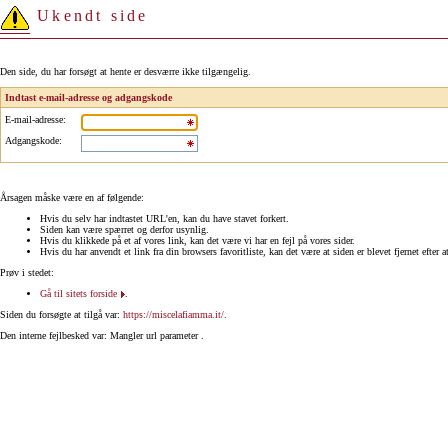
Ukendt side
Den side, du har forsøgt at hente er desværre ikke tilgængelig.
Indtast e-mail-adresse og adgangskode
E-mail-adresse
:
Adgangskode
:
Årsagen måske være en af følgende:
Hvis du selv har indtastet URL'en, kan du have stavet forkert.
Siden kan være spærret og derfor usynlig.
Hvis du klikkede på et af vores link, kan det være vi har en fejl på vores sider.
Hvis du har anvendt et link fra din browsers favoritliste, kan det være at siden er blevet fjernet efter a
Prøv i stedet:
Gå til sitets forside
.
Siden du forsøgte at tilgå var:
https://miscelafiamma.it/
.
Den interne fejlbesked var: Mangler url parameter .