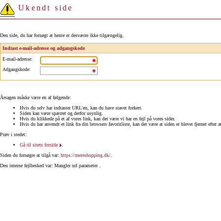
Ukendt side
Den side, du har forsøgt at hente er desværre ikke tilgængelig.
Indtast e-mail-adresse og adgangskode
E-mail-adresse
:
Adgangskode
:
Årsagen måske være en af følgende:
Hvis du selv har indtastet URL'en, kan du have stavet forkert.
Siden kan være spærret og derfor usynlig.
Hvis du klikkede på et af vores link, kan det være vi har en fejl på vores sider.
Hvis du har anvendt et link fra din browsers favoritliste, kan det være at siden er blevet fjernet efter a
Prøv i stedet:
Gå til sitets forside
.
Siden du forsøgte at tilgå var:
https://mereshopping.dk/
.
Den interne fejlbesked var: Mangler url parameter .