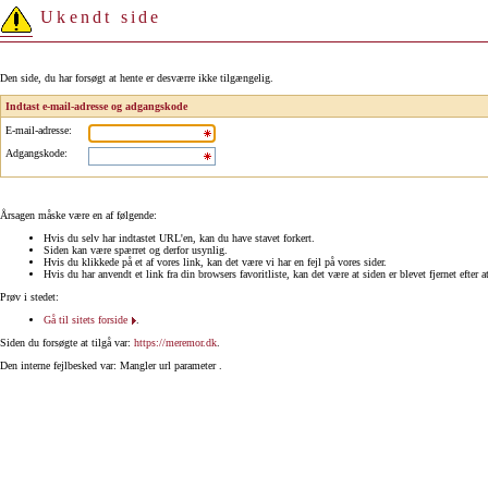
Ukendt side
Den side, du har forsøgt at hente er desværre ikke tilgængelig.
Indtast e-mail-adresse og adgangskode
E-mail-adresse
:
Adgangskode
:
Årsagen måske være en af følgende:
Hvis du selv har indtastet URL'en, kan du have stavet forkert.
Siden kan være spærret og derfor usynlig.
Hvis du klikkede på et af vores link, kan det være vi har en fejl på vores sider.
Hvis du har anvendt et link fra din browsers favoritliste, kan det være at siden er blevet fjernet efter a
Prøv i stedet:
Gå til sitets forside
.
Siden du forsøgte at tilgå var:
https://meremor.dk
.
Den interne fejlbesked var: Mangler url parameter .