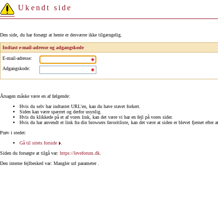
Ukendt side
Den side, du har forsøgt at hente er desværre ikke tilgængelig.
Indtast e-mail-adresse og adgangskode
E-mail-adresse
:
Adgangskode
:
Årsagen måske være en af følgende:
Hvis du selv har indtastet URL'en, kan du have stavet forkert.
Siden kan være spærret og derfor usynlig.
Hvis du klikkede på et af vores link, kan det være vi har en fejl på vores sider.
Hvis du har anvendt et link fra din browsers favoritliste, kan det være at siden er blevet fjernet efter a
Prøv i stedet:
Gå til sitets forside
.
Siden du forsøgte at tilgå var:
https://leveforum.dk
.
Den interne fejlbesked var: Mangler url parameter .