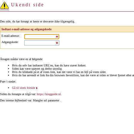
Ukendt side
Den side, du har forsøgt at hente er desværre ikke tilgængelig.
Indtast e-mail-adresse og adgangskode
E-mail-adresse
:
Adgangskode
:
Årsagen måske være en af følgende:
Hvis du selv har indtastet URL'en, kan du have stavet forkert.
Siden kan være spærret og derfor usynlig.
Hvis du klikkede på et af vores link, kan det være vi har en fejl på vores sider.
Hvis du har anvendt et link fra din browsers favoritliste, kan det være at siden er blevet fjernet efter a
Prøv i stedet:
Gå til sitets forside
.
Siden du forsøgte at tilgå var:
https://kingguide.nl
.
Den interne fejlbesked var: Mangler url parameter .