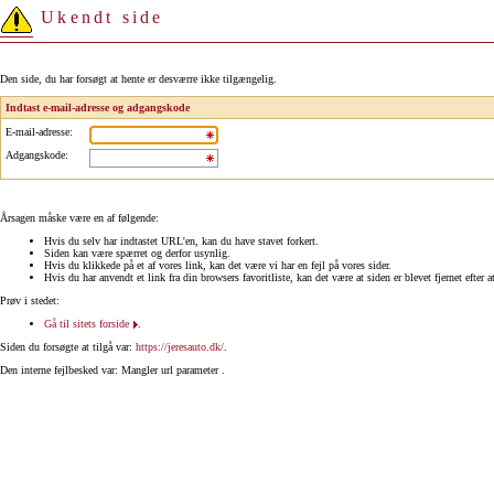
Ukendt side
Den side, du har forsøgt at hente er desværre ikke tilgængelig.
Indtast e-mail-adresse og adgangskode
E-mail-adresse
:
Adgangskode
:
Årsagen måske være en af følgende:
Hvis du selv har indtastet URL'en, kan du have stavet forkert.
Siden kan være spærret og derfor usynlig.
Hvis du klikkede på et af vores link, kan det være vi har en fejl på vores sider.
Hvis du har anvendt et link fra din browsers favoritliste, kan det være at siden er blevet fjernet efter a
Prøv i stedet:
Gå til sitets forside
.
Siden du forsøgte at tilgå var:
https://jeresauto.dk/
.
Den interne fejlbesked var: Mangler url parameter .