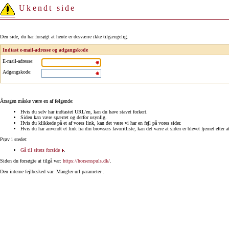
Ukendt side
Den side, du har forsøgt at hente er desværre ikke tilgængelig.
Indtast e-mail-adresse og adgangskode
E-mail-adresse
:
Adgangskode
:
Årsagen måske være en af følgende:
Hvis du selv har indtastet URL'en, kan du have stavet forkert.
Siden kan være spærret og derfor usynlig.
Hvis du klikkede på et af vores link, kan det være vi har en fejl på vores sider.
Hvis du har anvendt et link fra din browsers favoritliste, kan det være at siden er blevet fjernet efter a
Prøv i stedet:
Gå til sitets forside
.
Siden du forsøgte at tilgå var:
https://horsenspuls.dk/
.
Den interne fejlbesked var: Mangler url parameter .