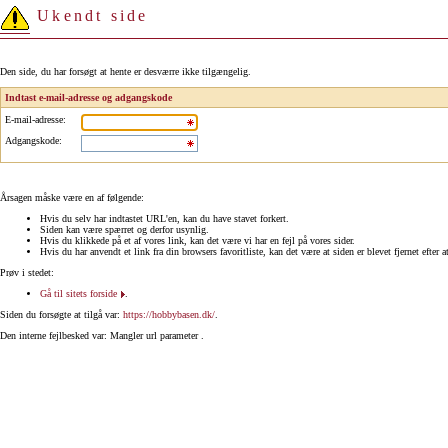
Ukendt side
Den side, du har forsøgt at hente er desværre ikke tilgængelig.
Indtast e-mail-adresse og adgangskode
E-mail-adresse
:
Adgangskode
:
Årsagen måske være en af følgende:
Hvis du selv har indtastet URL'en, kan du have stavet forkert.
Siden kan være spærret og derfor usynlig.
Hvis du klikkede på et af vores link, kan det være vi har en fejl på vores sider.
Hvis du har anvendt et link fra din browsers favoritliste, kan det være at siden er blevet fjernet efter a
Prøv i stedet:
Gå til sitets forside
.
Siden du forsøgte at tilgå var:
https://hobbybasen.dk/
.
Den interne fejlbesked var: Mangler url parameter .