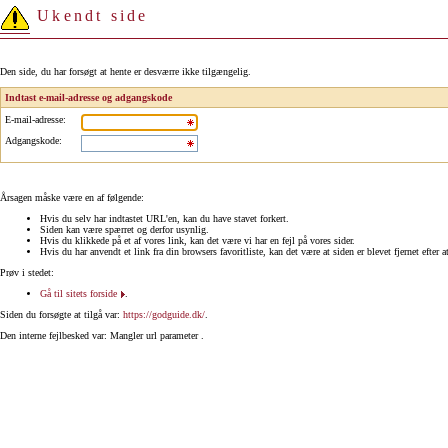
Ukendt side
Den side, du har forsøgt at hente er desværre ikke tilgængelig.
Indtast e-mail-adresse og adgangskode
E-mail-adresse
:
Adgangskode
:
Årsagen måske være en af følgende:
Hvis du selv har indtastet URL'en, kan du have stavet forkert.
Siden kan være spærret og derfor usynlig.
Hvis du klikkede på et af vores link, kan det være vi har en fejl på vores sider.
Hvis du har anvendt et link fra din browsers favoritliste, kan det være at siden er blevet fjernet efter a
Prøv i stedet:
Gå til sitets forside
.
Siden du forsøgte at tilgå var:
https://godguide.dk/
.
Den interne fejlbesked var: Mangler url parameter .