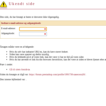
Ukendt side
Den side, du har forsøgt at hente er desværre ikke tilgængelig.
Indtast e-mail-adresse og adgangskode
E-mail-adresse
:
Adgangskode
:
Årsagen måske være en af følgende:
Hvis du selv har indtastet URL'en, kan du have stavet forkert.
Siden kan være spærret og derfor usynlig.
Hvis du klikkede på et af vores link, kan det være vi har en fejl på vores sider.
Hvis du har anvendt et link fra din browsers favoritliste, kan det være at siden er blevet fjernet efter a
Prøv i stedet:
Gå til sitets forside
.
Siden du forsøgte at tilgå var:
https://forum.prestashop.com/profile/1991730-zanecosta26/
.
Den interne fejlbesked var: .