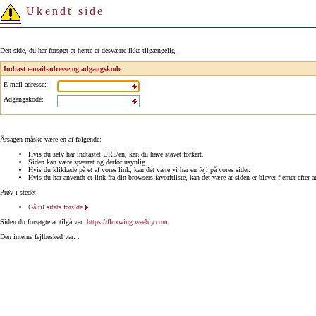
Ukendt side
Den side, du har forsøgt at hente er desværre ikke tilgængelig.
Indtast e-mail-adresse og adgangskode
E-mail-adresse
:
Adgangskode
:
Årsagen måske være en af følgende:
Hvis du selv har indtastet URL'en, kan du have stavet forkert.
Siden kan være spærret og derfor usynlig.
Hvis du klikkede på et af vores link, kan det være vi har en fejl på vores sider.
Hvis du har anvendt et link fra din browsers favoritliste, kan det være at siden er blevet fjernet efter a
Prøv i stedet:
Gå til sitets forside
.
Siden du forsøgte at tilgå var:
https://fluxwing.weebly.com
.
Den interne fejlbesked var: .