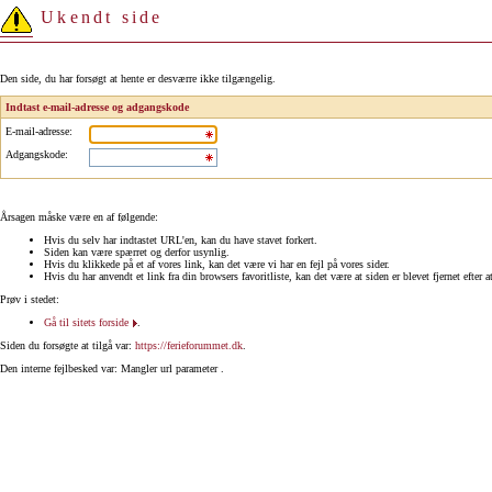
Ukendt side
Den side, du har forsøgt at hente er desværre ikke tilgængelig.
Indtast e-mail-adresse og adgangskode
E-mail-adresse
:
Adgangskode
:
Årsagen måske være en af følgende:
Hvis du selv har indtastet URL'en, kan du have stavet forkert.
Siden kan være spærret og derfor usynlig.
Hvis du klikkede på et af vores link, kan det være vi har en fejl på vores sider.
Hvis du har anvendt et link fra din browsers favoritliste, kan det være at siden er blevet fjernet efter a
Prøv i stedet:
Gå til sitets forside
.
Siden du forsøgte at tilgå var:
https://ferieforummet.dk
.
Den interne fejlbesked var: Mangler url parameter .