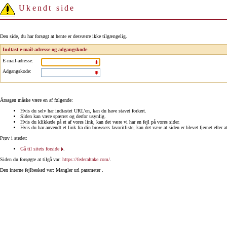
Ukendt side
Den side, du har forsøgt at hente er desværre ikke tilgængelig.
Indtast e-mail-adresse og adgangskode
E-mail-adresse
:
Adgangskode
:
Årsagen måske være en af følgende:
Hvis du selv har indtastet URL'en, kan du have stavet forkert.
Siden kan være spærret og derfor usynlig.
Hvis du klikkede på et af vores link, kan det være vi har en fejl på vores sider.
Hvis du har anvendt et link fra din browsers favoritliste, kan det være at siden er blevet fjernet efter a
Prøv i stedet:
Gå til sitets forside
.
Siden du forsøgte at tilgå var:
https://federaltake.com/
.
Den interne fejlbesked var: Mangler url parameter .