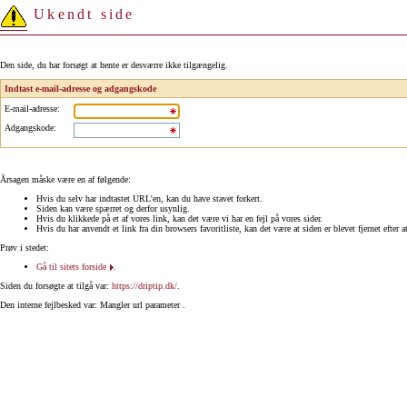
Ukendt side
Den side, du har forsøgt at hente er desværre ikke tilgængelig.
Indtast e-mail-adresse og adgangskode
E-mail-adresse
:
Adgangskode
:
Årsagen måske være en af følgende:
Hvis du selv har indtastet URL'en, kan du have stavet forkert.
Siden kan være spærret og derfor usynlig.
Hvis du klikkede på et af vores link, kan det være vi har en fejl på vores sider.
Hvis du har anvendt et link fra din browsers favoritliste, kan det være at siden er blevet fjernet efter a
Prøv i stedet:
Gå til sitets forside
.
Siden du forsøgte at tilgå var:
https://driptip.dk/
.
Den interne fejlbesked var: Mangler url parameter .