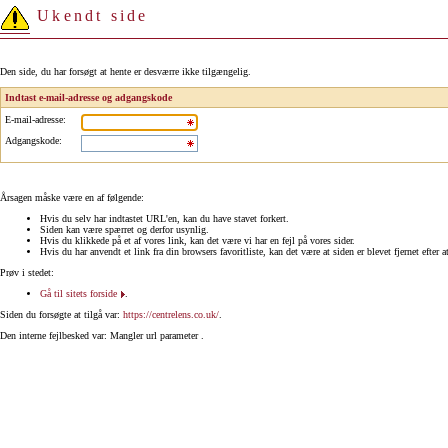
Ukendt side
Den side, du har forsøgt at hente er desværre ikke tilgængelig.
Indtast e-mail-adresse og adgangskode
E-mail-adresse
:
Adgangskode
:
Årsagen måske være en af følgende:
Hvis du selv har indtastet URL'en, kan du have stavet forkert.
Siden kan være spærret og derfor usynlig.
Hvis du klikkede på et af vores link, kan det være vi har en fejl på vores sider.
Hvis du har anvendt et link fra din browsers favoritliste, kan det være at siden er blevet fjernet efter a
Prøv i stedet:
Gå til sitets forside
.
Siden du forsøgte at tilgå var:
https://centrelens.co.uk/
.
Den interne fejlbesked var: Mangler url parameter .