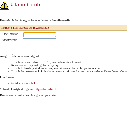
Ukendt side
Den side, du har forsøgt at hente er desværre ikke tilgængelig.
Indtast e-mail-adresse og adgangskode
E-mail-adresse
:
Adgangskode
:
Årsagen måske være en af følgende:
Hvis du selv har indtastet URL'en, kan du have stavet forkert.
Siden kan være spærret og derfor usynlig.
Hvis du klikkede på et af vores link, kan det være vi har en fejl på vores sider.
Hvis du har anvendt et link fra din browsers favoritliste, kan det være at siden er blevet fjernet efter a
Prøv i stedet:
Gå til sitets forside
.
Siden du forsøgte at tilgå var:
https://butiksliv.dk
.
Den interne fejlbesked var: Mangler url parameter .