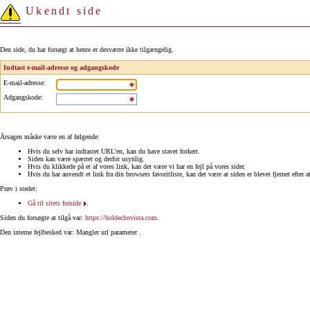
Ukendt side
Den side, du har forsøgt at hente er desværre ikke tilgængelig.
Indtast e-mail-adresse og adgangskode
E-mail-adresse
:
Adgangskode
:
Årsagen måske være en af følgende:
Hvis du selv har indtastet URL'en, kan du have stavet forkert.
Siden kan være spærret og derfor usynlig.
Hvis du klikkede på et af vores link, kan det være vi har en fejl på vores sider.
Hvis du har anvendt et link fra din browsers favoritliste, kan det være at siden er blevet fjernet efter a
Prøv i stedet:
Gå til sitets forside
.
Siden du forsøgte at tilgå var:
https://boldechovista.com
.
Den interne fejlbesked var: Mangler url parameter .