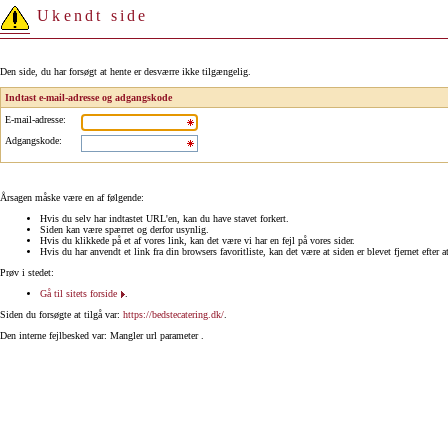
Ukendt side
Den side, du har forsøgt at hente er desværre ikke tilgængelig.
Indtast e-mail-adresse og adgangskode
E-mail-adresse
:
Adgangskode
:
Årsagen måske være en af følgende:
Hvis du selv har indtastet URL'en, kan du have stavet forkert.
Siden kan være spærret og derfor usynlig.
Hvis du klikkede på et af vores link, kan det være vi har en fejl på vores sider.
Hvis du har anvendt et link fra din browsers favoritliste, kan det være at siden er blevet fjernet efter a
Prøv i stedet:
Gå til sitets forside
.
Siden du forsøgte at tilgå var:
https://bedstecatering.dk/
.
Den interne fejlbesked var: Mangler url parameter .