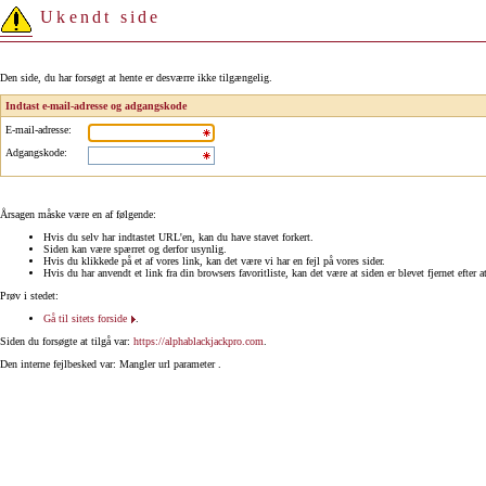
Ukendt side
Den side, du har forsøgt at hente er desværre ikke tilgængelig.
Indtast e-mail-adresse og adgangskode
E-mail-adresse
:
Adgangskode
:
Årsagen måske være en af følgende:
Hvis du selv har indtastet URL'en, kan du have stavet forkert.
Siden kan være spærret og derfor usynlig.
Hvis du klikkede på et af vores link, kan det være vi har en fejl på vores sider.
Hvis du har anvendt et link fra din browsers favoritliste, kan det være at siden er blevet fjernet efter a
Prøv i stedet:
Gå til sitets forside
.
Siden du forsøgte at tilgå var:
https://alphablackjackpro.com
.
Den interne fejlbesked var: Mangler url parameter .