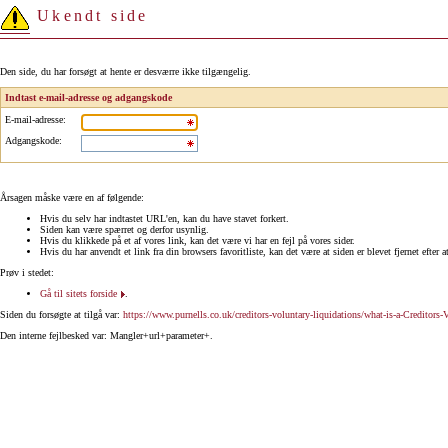
Ukendt side
Den side, du har forsøgt at hente er desværre ikke tilgængelig.
Indtast e-mail-adresse og adgangskode
E-mail-adresse
:
Adgangskode
:
Årsagen måske være en af følgende:
Hvis du selv har indtastet URL'en, kan du have stavet forkert.
Siden kan være spærret og derfor usynlig.
Hvis du klikkede på et af vores link, kan det være vi har en fejl på vores sider.
Hvis du har anvendt et link fra din browsers favoritliste, kan det være at siden er blevet fjernet efter a
Prøv i stedet:
Gå til sitets forside
.
Siden du forsøgte at tilgå var:
https://www.purnells.co.uk/creditors-voluntary-liquidations/what-is-a-Creditors-
Den interne fejlbesked var: Mangler+url+parameter+.