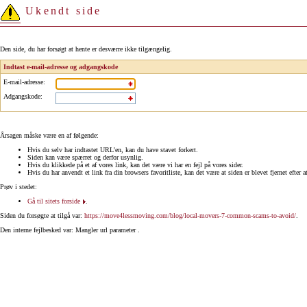
Ukendt side
Den side, du har forsøgt at hente er desværre ikke tilgængelig.
Indtast e-mail-adresse og adgangskode
E-mail-adresse
:
Adgangskode
:
Årsagen måske være en af følgende:
Hvis du selv har indtastet URL'en, kan du have stavet forkert.
Siden kan være spærret og derfor usynlig.
Hvis du klikkede på et af vores link, kan det være vi har en fejl på vores sider.
Hvis du har anvendt et link fra din browsers favoritliste, kan det være at siden er blevet fjernet efter a
Prøv i stedet:
Gå til sitets forside
.
Siden du forsøgte at tilgå var:
https://move4lessmoving.com/blog/local-movers-7-common-scams-to-avoid/
.
Den interne fejlbesked var: Mangler url parameter .