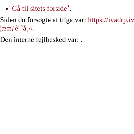
Gå til sitets forside
.
Siden du forsøgte at tilgå var:
https://ivadrp
¦æœƒè¨ˆå¸«
.
Den interne fejlbesked var: .