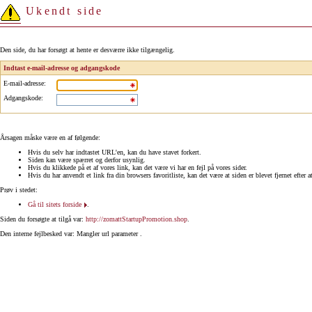
Ukendt side
Den side, du har forsøgt at hente er desværre ikke tilgængelig.
Indtast e-mail-adresse og adgangskode
E-mail-adresse
:
Adgangskode
:
Årsagen måske være en af følgende:
Hvis du selv har indtastet URL'en, kan du have stavet forkert.
Siden kan være spærret og derfor usynlig.
Hvis du klikkede på et af vores link, kan det være vi har en fejl på vores sider.
Hvis du har anvendt et link fra din browsers favoritliste, kan det være at siden er blevet fjernet efter a
Prøv i stedet:
Gå til sitets forside
.
Siden du forsøgte at tilgå var:
http://zomattStartupPromotion.shop
.
Den interne fejlbesked var: Mangler url parameter .