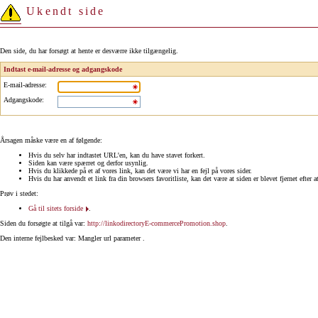
Ukendt side
Den side, du har forsøgt at hente er desværre ikke tilgængelig.
Indtast e-mail-adresse og adgangskode
E-mail-adresse
:
Adgangskode
:
Årsagen måske være en af følgende:
Hvis du selv har indtastet URL'en, kan du have stavet forkert.
Siden kan være spærret og derfor usynlig.
Hvis du klikkede på et af vores link, kan det være vi har en fejl på vores sider.
Hvis du har anvendt et link fra din browsers favoritliste, kan det være at siden er blevet fjernet efter a
Prøv i stedet:
Gå til sitets forside
.
Siden du forsøgte at tilgå var:
http://linkodirectoryE-commercePromotion.shop
.
Den interne fejlbesked var: Mangler url parameter .