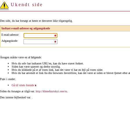
Ukendt side
Den side, du har forsøgt at hente er desværre ikke tilgængelig.
Indtast e-mail-adresse og adgangskode
E-mail-adresse
:
Adgangskode
:
Årsagen måske være en af følgende:
Hvis du selv har indtastet URL'en, kan du have stavet forkert.
Siden kan være spærret og derfor usynlig.
Hvis du klikkede på et af vores link, kan det være vi har en fejl på vores sider.
Hvis du har anvendt et link fra din browsers favoritliste, kan det være at siden er blevet fjernet efter a
Prøv i stedet:
Gå til sitets forside
.
Siden du forsøgte at tilgå var:
http://khmelnytskyi.one/ru
.
Den interne fejlbesked var: .