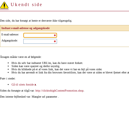
Ukendt side
Den side, du har forsøgt at hente er desværre ikke tilgængelig.
Indtast e-mail-adresse og adgangskode
E-mail-adresse
:
Adgangskode
:
Årsagen måske være en af følgende:
Hvis du selv har indtastet URL'en, kan du have stavet forkert.
Siden kan være spærret og derfor usynlig.
Hvis du klikkede på et af vores link, kan det være vi har en fejl på vores sider.
Hvis du har anvendt et link fra din browsers favoritliste, kan det være at siden er blevet fjernet efter a
Prøv i stedet:
Gå til sitets forside
.
Siden du forsøgte at tilgå var:
http://clicktohighContentPromotion.shop
.
Den interne fejlbesked var: Mangler url parameter .