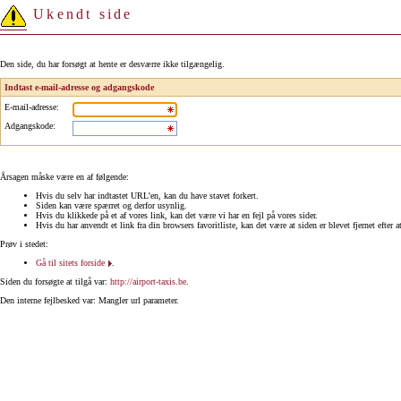
Ukendt side
Den side, du har forsøgt at hente er desværre ikke tilgængelig.
Indtast e-mail-adresse og adgangskode
E-mail-adresse
:
Adgangskode
:
Årsagen måske være en af følgende:
Hvis du selv har indtastet URL'en, kan du have stavet forkert.
Siden kan være spærret og derfor usynlig.
Hvis du klikkede på et af vores link, kan det være vi har en fejl på vores sider.
Hvis du har anvendt et link fra din browsers favoritliste, kan det være at siden er blevet fjernet efter a
Prøv i stedet:
Gå til sitets forside
.
Siden du forsøgte at tilgå var:
http://airport-taxis.be
.
Den interne fejlbesked var: Mangler url parameter.